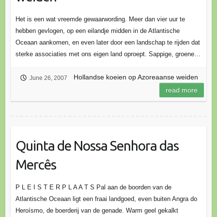
Het is een wat vreemde gewaarwording. Meer dan vier uur te
hebben gevlogen, op een eilandje midden in de Atlantische
Oceaan aankomen, en even later door een landschap te rijden dat
sterke associaties met ons eigen land oproept. Sappige, groene…
Hollandse koeien op Azoreaanse weiden
June 26, 2007
read more
Quinta de Nossa Senhora das
Mercês
P L E I S T E R P L A A T S Pal aan de boorden van de
Atlantische Oceaan ligt een fraai landgoed, even buiten Angra do
Heroísmo, de boerderij van de genade. Warm geel gekalkt