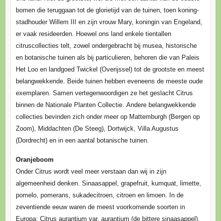
bomen die teruggaan tot de glorietijd van de tuinen, toen koning-
stadhouder Willem III en zijn vrouw Mary, koningin van Engeland,
er vaak resideerden. Hoewel ons land enkele tientallen
citruscollecties telt, zowel ondergebracht bij musea, historische
en botanische tuinen als bij particulieren, behoren die van Paleis
Het Loo en landgoed Twickel (Overijssel) tot de grootste en meest
belangwekkende. Beide tuinen hebben eveneens de meeste oude
exemplaren. Samen vertegenwoordigen ze het geslacht Citrus
binnen de Nationale Planten Collectie. Andere belangwekkende
collecties bevinden zich onder meer op Mattemburgh (Bergen op
Zoom), Middachten (De Steeg), Dortwijck, Villa Augustus
(Dordrecht) en in een aantal botanische tuinen.
Oranjeboom
Onder Citrus wordt veel meer verstaan dan wij in zijn
algemeenheid denken. Sinaasappel, grapefruit, kumquat, limette,
pomelo, pomerans, sukadecitroen, citroen en limoen. In de
zeventiende eeuw waren de meest voorkomende soorten in
Europa: Citrus aurantium var. aurantium (de bittere sinaasappel),