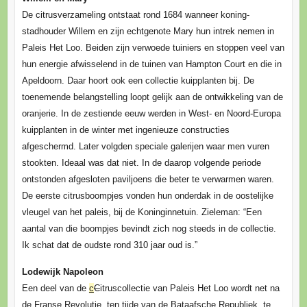
De citrusverzameling ontstaat rond 1684 wanneer koning-
stadhouder Willem en zijn echtgenote Mary hun intrek nemen in
Paleis Het Loo. Beiden zijn verwoede tuiniers en stoppen veel van
hun energie afwisselend in de tuinen van Hampton Court en die in
Apeldoorn. Daar hoort ook een collectie kuipplanten bij. De
toenemende belangstelling loopt gelijk aan de ontwikkeling van de
oranjerie. In de zestiende eeuw werden in West- en Noord-Europa
kuipplanten in de winter met ingenieuze constructies
afgeschermd. Later volgden speciale galerijen waar men vuren
stookten. Ideaal was dat niet. In de daarop volgende periode
ontstonden afgesloten paviljoens die beter te verwarmen waren.
De eerste citrusboompjes vonden hun onderdak in de oostelijke
vleugel van het paleis, bij de Koninginnetuin. Zieleman: “Een
aantal van die boompjes bevindt zich nog steeds in de collectie.
Ik schat dat de oudste rond 310 jaar oud is.”
Lodewijk Napoleon
Een deel van de
c
C
itruscollectie van Paleis Het Loo wordt net na
de Franse Revolutie, ten tijde van de Bataafsche Republiek, te