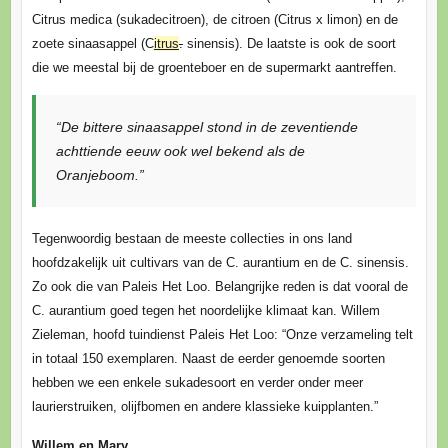
Citrus medica (sukadecitroen), de citroen (Citrus x limon) en de
zoete sinaasappel (C
itrus
.
sinensis). De laatste is ook de soort
die we meestal bij de groenteboer en de supermarkt aantreffen.
“De bittere sinaasappel stond in de zeventiende
achttiende eeuw ook wel bekend als de
Oranjeboom.”
Tegenwoordig bestaan de meeste collecties in ons land
hoofdzakelijk uit cultivars van de C. aurantium en de C. sinensis.
Zo ook die van Paleis Het Loo. Belangrijke reden is dat vooral de
C. aurantium goed tegen het noordelijke klimaat kan. Willem
Zieleman, hoofd tuindienst Paleis Het Loo: “Onze verzameling telt
in totaal 150 exemplaren. Naast de eerder genoemde soorten
hebben we een enkele sukadesoort en verder onder meer
laurierstruiken, olijfbomen en andere klassieke kuipplanten.”
Willem en Mary