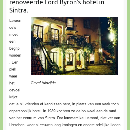
renoveerde Lord Byron’s hotel in
Sintra.
Lawren
ce’s
moet
een
begrip
worden
. Een
plek
waar
Gevel tuinzijde.
het
gevoel
krijgt
dat je bij vrienden of kennissen bent, in plaats van een vaak toch
onpersoonlijk hotel. In 1989 kochten ze de bouwval aan de rand
van het centrum van Sintra. Dat lommerrijke lustoord, niet ver van
Lissabon, waar al eeuwen lang koningen en andere adellijke lieden