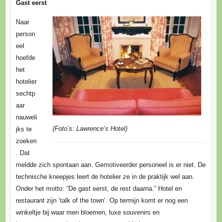
Gast eerst
Naar
person
eel
hoefde
het
hotelier
sechtp
aar
nauweli
(Foto’s: Lawrence’s Hotel)
jks te
zoeken
. Dat
meldde zich spontaan aan. Gemotiveerder personeel is er niet. De
technische kneepjes leert de hotelier ze in de praktijk wel aan.
Onder het motto: “De gast eerst, de rest daarna.” Hotel en
restaurant zijn ‘talk of the town’. Op termijn komt er nog een
winkeltje bij waar men bloemen, luxe souvenirs en