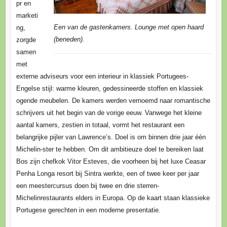
pr en
marketi
Een van de gastenkamers. Lounge met open haard
ng,
(beneden).
zorgde
samen
met
externe adviseurs voor een interieur in klassiek Portugees-
Engelse stijl: warme kleuren, gedessineerde stoffen en klassiek
ogende meubelen. De kamers werden vernoemd naar romantische
schrijvers uit het begin van de vorige eeuw. Vanwege het kleine
aantal kamers, zestien in totaal, vormt het restaurant een
belangrijke pijler van Lawrence’s. Doel is om binnen drie jaar één
Michelin-ster te hebben. Om dit ambitieuze doel te bereiken laat
Bos zijn chefkok Vitor Esteves, die voorheen bij het luxe Ceasar
Penha Longa resort bij Sintra werkte, een of twee keer per jaar
een meestercursus doen bij twee en drie sterren-
Michelinrestaurants elders in Europa. Op de kaart staan klassieke
Portugese gerechten in een moderne presentatie.