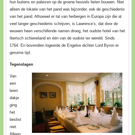
hun buitens en paleizen op de groene heuvels lieten bouwen. Niet
alleen de lokatie van het pand was bijzonder, ook de geschiedenis
van het pand. Alhoewel er tal van herbergen in Europa zijn die al
veel langer geschiedenis schrijven, is Lawrence’s, dat door de
eeuwen heen verschillende namen droeg, het oudste hotel van het
Iberisch schiereiland en één van de oudste ter wereld. Sinds
1764. En bovendien logeerde de Engelse dichter Lord Byron er
geruime tijd.
Tegenslagen
Van
een
leien
dakje
ging
het
beslist
niet.
Alleen