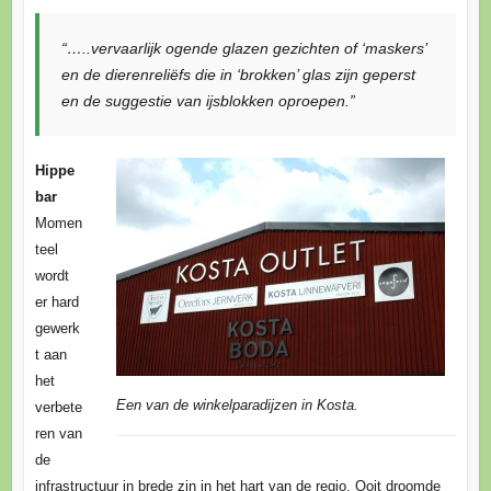
“…..vervaarlijk ogende glazen gezichten of ‘maskers’
en de dierenreliëfs die in ‘brokken’ glas zijn geperst
en de suggestie van ijsblokken oproepen.”
Hippe
bar
Momen
teel
wordt
er hard
gewerk
t aan
het
Een van de winkelparadijzen in Kosta.
verbete
ren van
de
infrastructuur in brede zin in het hart van de regio. Ooit droomde