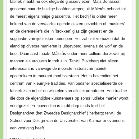
fabriek maakt nu ook elegante glasserviezen. Mats Jonasson,
genoemd naar de huidige hoofdontwerper, uit Målerås behoort tot
de meest eigenzinnige glascentra. Het bedrijf is onder meer
bekend van de vervaarlijk ogende glazen gezichten of ‘maskers’
en de dierenreliëfs die in ‘brokken’ glas zijn geperst en de
suggestie van ijsblokken oproepen. Het zal niet verbazen dat de
eland op diverse manieren is uitgevoerd, evenals de wolf en de
beer. Daarnaast maakt Målerås onder meer colliers die zowel bij
mannen als vrouwen in trek zijn. Terwijl Pukeberg niet alleen
interessant is vanwege de mooiste historische fabriek,
opgetrokken in markant rood baksteen. Het is bovendien het
centrum van kleurrijke tradities. Van oudsher specialiseerde de
fabriek zich in het ontwikkelen van allerlei armaturen. Een traditie
die door de eigentijdse kunstenaars op soms ludieke manier wordt
voortgezet. En bovendien is in dit dorp sinds kort het
Designarkivet (het Zweedse Designarchief ) herbergt terwijl de
School voor Design van de Universiteit van Kalmar er eveneens
een vestiging heeft.