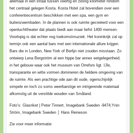
allemaal in een straal tussen veertig en zestig kilometer rondom
het centraal gelegen Kosta. Kosta Hotel zal bovendien over een
conferentiecentrum beschikken met een spa, een gym en
buitenzwembaden. In de plannen is ook ruimte gecreëerd voor een
openluchttheater dat plaats biedt aan maar liefst 1400 mensen.
Voorlopig is dat echter nog toekomstmuziek. Het koninkrijk zal op
termijn ook een aantal bars met een internationale allure krijgen.
Bars die in Londen, New York of Berlijn niet zouden misstaan. Zo
ontwierp Lena Bergström al een hippe bar annex eetgelegenheid,
in het gebouw waar ook het museum van Orrefors ligt. IJle,
transparante en witte vormen domineren de heldere omgeving van
de ruimte. Als een prachtige ode aan dit oude, ogenschijnlijk
simpele en toch zo soms weerbarstige en intrigerende materiaal
afkomstig uit de verstilde wouden van Småland.
Foto’s: Glasriket | Peter Tinnert, Imagebank Sweden -9474;Ynin
Ström, Imagebank Sweden │ Hans Reineson
Zie voor meer informatie: