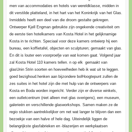
men van accommodaties en hotels van wereldklasse, midden in
dit verstilde platteland, in het hart van het Koninkrijk van het Glas.
Inmiddels heeft een deel van die droom gestalte gekregen.
Ontwerper Kjell Engman gebruikte zijn ongekende creativiteit om
de eerste tien hotelkamers van Kosta Hotel in het gelijknamige
Kosta in te richten. Speciaal voor deze kamers ontwierp hij een
bureau, een koffietafel, objecten en sculpturen; gemaakt van glas.
En dit is louter een voorproefje van wat komen gaat. Volgend jaar
zal Kosta Hotel 110 kamers tellen. n op elk gemaakt van
glasUnin Strin soorten en hoeveelheden heb ik wat uit te leggen.
goed bezighoud.henken aan bijzondere bolHoogtepunt zullen de
zes suites in het hotel zijn die met hulp van de ontwerpers van
Kosta en Boda worden ingericht. Verder zijn er diverse winkels,
een outletcentrum (niet alleen met glas overigens), een museum,
galerieën en verschillende glasworkshops. Samen maken ze de
regio stukken aantrekkelijker om net wat langer te blijven dan een
bezoekje van een halve of hele dag. Uiteindelijk liggen de
belangrijkste glasfabrieken en -blazerijen en werkplaatsen