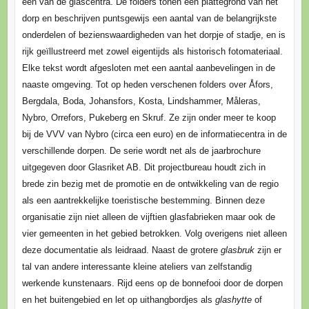
een van de glascentra. De folders tonen een plattegrond van het
dorp en beschrijven puntsgewijs een aantal van de belangrijkste
onderdelen of bezienswaardigheden van het dorpje of stadje, en is
rijk geïllustreerd met zowel eigentijds als historisch fotomateriaal.
Elke tekst wordt afgesloten met een aantal aanbevelingen in de
naaste omgeving. Tot op heden verschenen folders over Åfors,
Bergdala, Boda, Johansfors, Kosta, Lindshammer, Måleras,
Nybro, Orrefors, Pukeberg en Skruf. Ze zijn onder meer te koop
bij de VVV van Nybro (circa een euro) en de informatiecentra in de
verschillende dorpen. De serie wordt net als de jaarbrochure
uitgegeven door Glasriket AB. Dit projectbureau houdt zich in
brede zin bezig met de promotie en de ontwikkeling van de regio
als een aantrekkelijke toeristische bestemming. Binnen deze
organisatie zijn niet alleen de vijftien glasfabrieken maar ook de
vier gemeenten in het gebied betrokken. Volg overigens niet alleen
deze documentatie als leidraad. Naast de grotere
glasbruk
zijn er
tal van andere interessante kleine ateliers van zelfstandig
werkende kunstenaars. Rijd eens op de bonnefooi door de dorpen
en het buitengebied en let op uithangbordjes als
glashytte
of