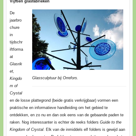
Vijftien glasfabrieken
De
jaarbro
chure
in
tijdschr
iftforma
at
Glasrik
et,
Glassculptuur bij Orrefors.
Kingdo
m of
Crystal
en de losse plattegrond (beide gratis verkrijgbaar) vormen een
praktische en informatieve handleiding om het gebied te
ontdekken, en zo nu en dan ook eens van de gebaande paden te
raken. Nog interessanter is echter de reeks folders
Guide to the
Kingdom of Crystal
. Elk van de inmiddels elf folders is gewijd aan