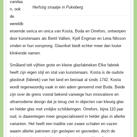
vandaa
Herfstig straatje in Pukeberg.
n, ook
de
wereldb
eroemde serica en unica van Kosta, Boda en Orrefors, ontworpen
door kunstenaars als Bertil Vallien, Kjell Engman en Lena Nilsson
vinden er hun oorsprong. Glasriket biedt echter meer dan louter
klinkende namen.
Småland telt vijftien grote en kleine glasfabrieken Elke fabriek
heeft zijn eigen stijl en stal van kunstenaars. Kosta is de oudste
glasbruk
(fabriek) van het land en bestaat al sinds 1742. Kosta
wordt tegenwoordig vaak in één adem genoemd met Boda. Beide
zijn over de grens vooral bekend vanwege hun innovatieve en
ultramoderne design dat je terug ziet in objecten van kleurig glas
en helder glas met vrolijke schilderingen. Orrefors, bijna 110 jaar
oud, is daarentegen meer gespecialiseerd in helder glas in allerlei
varianten. Het heeft een traditie van zware schalen en vazen
waarin allerlei patronen zijn geslepen en gesneden, doch de