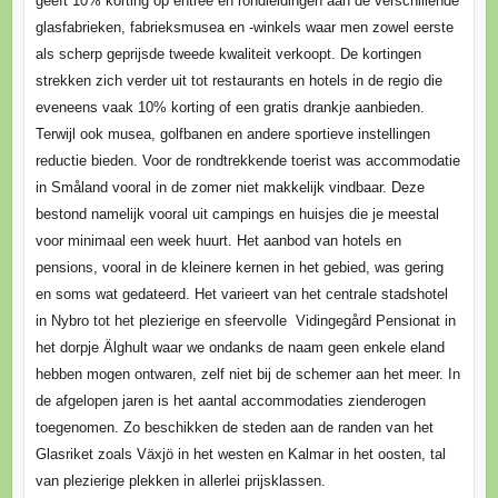
geeft 10% korting op entree en rondleidingen aan de verschillende
glasfabrieken, fabrieksmusea en -winkels waar men zowel eerste
als scherp geprijsde tweede kwaliteit verkoopt. De kortingen
strekken zich verder uit tot restaurants en hotels in de regio die
eveneens vaak 10% korting of een gratis drankje aanbieden.
Terwijl ook musea, golfbanen en andere sportieve instellingen
reductie bieden. Voor de rondtrekkende toerist was accommodatie
in Småland vooral in de zomer niet makkelijk vindbaar. Deze
bestond namelijk vooral uit campings en huisjes die je meestal
voor minimaal een week huurt. Het aanbod van hotels en
pensions, vooral in de kleinere kernen in het gebied, was gering
en soms wat gedateerd. Het varieert van het centrale stadshotel
in Nybro tot het plezierige en sfeervolle Vidingegård Pensionat in
het dorpje Älghult waar we ondanks de naam geen enkele eland
hebben mogen ontwaren, zelf niet bij de schemer aan het meer. In
de afgelopen jaren is het aantal accommodaties zienderogen
toegenomen. Zo beschikken de steden aan de randen van het
Glasriket zoals Växjö in het westen en Kalmar in het oosten, tal
van plezierige plekken in allerlei prijsklassen.