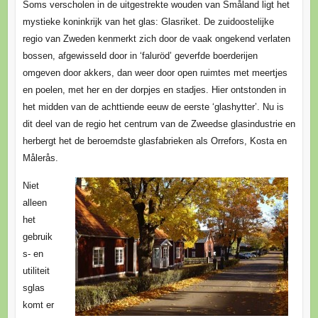
Soms verscholen in de uitgestrekte wouden van Småland ligt het
mystieke koninkrijk van het glas: Glasriket. De zuidoostelijke
regio van Zweden kenmerkt zich door de vaak ongekend verlaten
bossen, afgewisseld door in ‘faluröd’ geverfde boerderijen
omgeven door akkers, dan weer door open ruimtes met meertjes
en poelen, met her en der dorpjes en stadjes. Hier ontstonden in
het midden van de achttiende eeuw de eerste ‘glashytter’. Nu is
dit deel van de regio het centrum van de Zweedse glasindustrie en
herbergt het de beroemdste glasfabrieken als Orrefors, Kosta en
Målerås.
Niet
alleen
het
gebruik
s- en
utiliteit
sglas
komt er