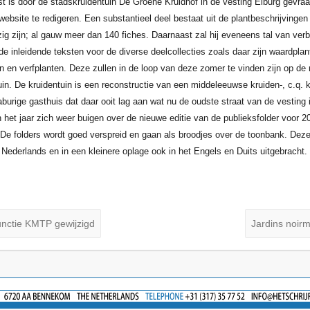
st is door de stadskruidentuin De Groene Kruidhof in de vesting Elburg gevraa
ebsite te redigeren. Een substantieel deel bestaat uit de plantbeschrijvingen 
zig zijn; al gauw meer dan 140 fiches. Daarnaast zal hij eveneens tal van ver
e inleidende teksten voor de diverse deelcollecties zoals daar zijn waardplan
 en verfplanten. Deze zullen in de loop van deze zomer te vinden zijn op de
in. De kruidentuin is een reconstructie van een middeleeuwse kruiden-, c.q. k
aburige gasthuis dat daar ooit lag aan wat nu de oudste straat van de vesting 
n het jaar zich weer buigen over de nieuwe editie van de publieksfolder voor 2
. De folders wordt goed verspreid en gaan als broodjes over de toonbank. Dez
 Nederlands en in een kleinere oplage ook in het Engels en Duits uitgebracht.
nctie KMTP gewijzigd
Jardins noirm