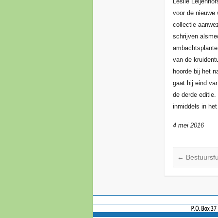
Leslie Leijenhor
voor de nieuwe w
collectie aanwe
schrijven alsmed
ambachtsplanten
van de kruidentu
hoorde bij het n
gaat hij eind va
de derde editie
inmiddels in het
4 mei 2016
←
Bestuursfu