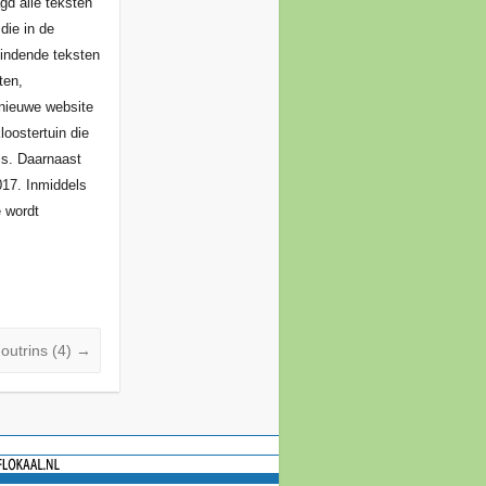
gd alle teksten
die in de
bindende teksten
ten,
 nieuwe website
loostertuin die
is. Daarnaast
017. Inmiddels
e wordt
outrins (4)
→