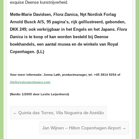
exquise Deense kunstnijverheid.
Mette-Marie Davidsen,
Flora Danica
, Nyt Nordisk Forlag
Arnold Busck A/S, 95 pagina’s, rijk geïllustreerd, gebonden,
DKK 249; ook verkrijgbaar in het Engels en het Japans.
Flora
Danica
is te koop of kan worden besteld bij Deense
boekhandels, een aantal musea en de winkels van Royal
Copenhagen. (LL)
Voor meer informatie: Jonna Løth, productmanager, tel. +45 3814 9254 of
jl(at)royalcopenhagen.com
(Nordic 1/2005 door Leslie Leijenhorst)
←
Quinta das Torres, Vila Nogueira de Azeitão
Jan Wijnen – Hilton Copenhagen Airport
→