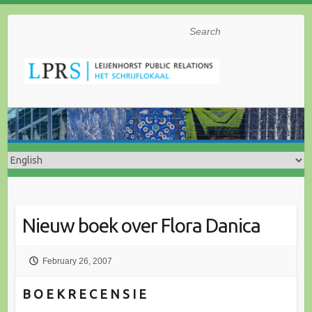
Search
Nieuw boek over Flora Danica
February 26, 2007
B O E K R E C E N S I E