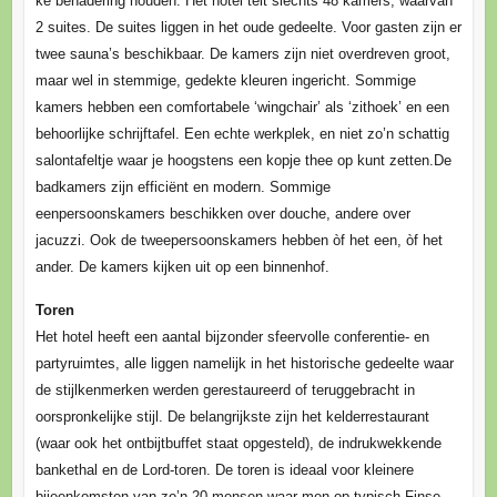
ke benadering houden. Het hotel telt slechts 48 kamers, waarvan
2 suites. De suites liggen in het oude gedeelte. Voor gasten zijn er
twee sauna’s beschikbaar. De kamers zijn niet overdreven groot,
maar wel in stemmige, gedekte kleuren ingericht. Sommige
kamers hebben een comfortabele ‘wingchair’ als ‘zithoek’ en een
behoorlijke schrijftafel. Een echte werkplek, en niet zo’n schattig
salontafeltje waar je hoogstens een kopje thee op kunt zetten.De
badkamers zijn efficiënt en modern. Sommige
eenpersoonskamers beschikken over douche, andere over
jacuzzi. Ook de tweepersoonskamers hebben òf het een, òf het
ander. De kamers kijken uit op een binnenhof.
Toren
Het hotel heeft een aantal bijzonder sfeervolle conferentie- en
partyruimtes, alle liggen namelijk in het historische gedeelte waar
de stijlkenmerken werden gerestaureerd of teruggebracht in
oorspronkelijke stijl. De belangrijkste zijn het kelderrestaurant
(waar ook het ontbijtbuffet staat opgesteld), de indrukwekkende
bankethal en de Lord-toren. De toren is ideaal voor kleinere
bijeenkomsten van zo’n 20 mensen waar men op typisch Finse