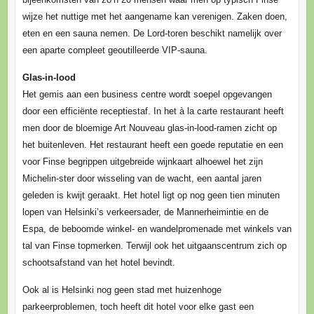
wijze het nuttige met het aangename kan verenigen. Zaken doen,
eten en een sauna nemen. De Lord-toren beschikt namelijk over
een aparte compleet geoutilleerde VIP-sauna.
Glas-in-lood
Het gemis aan een business centre wordt soepel opgevangen
door een efficiënte receptiestaf. In het à la carte restaurant heeft
men door de bloemige Art Nouveau glas-in-lood-ramen zicht op
het buitenleven. Het restaurant heeft een goede reputatie en een
voor Finse begrippen uitgebreide wijnkaart alhoewel het zijn
Michelin-ster door wisseling van de wacht, een aantal jaren
geleden is kwijt geraakt. Het hotel ligt op nog geen tien minuten
lopen van Helsinki’s verkeersader, de Mannerheimintie en de
Espa, de beboomde winkel- en wandelpromenade met winkels van
tal van Finse topmerken. Terwijl ook het uitgaanscentrum zich op
schootsafstand van het hotel bevindt.
Ook al is Helsinki nog geen stad met huizenhoge
parkeerproblemen, toch heeft dit hotel voor elke gast een