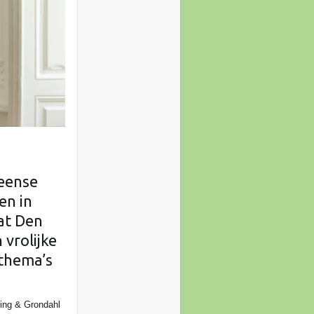
Deense
en in
dat Den
 vrolijke
 thema’s
Bing & Grondahl