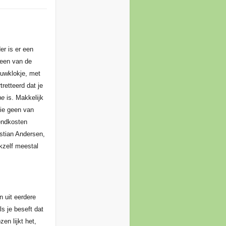
er is er een
een van de
eeuwklokje, met
retteerd dat je
ne
is. Makkelijk
die geen van
zendkosten
ristian Andersen,
kzelf meestal
n uit eerdere
ls je beseft dat
en lijkt het,