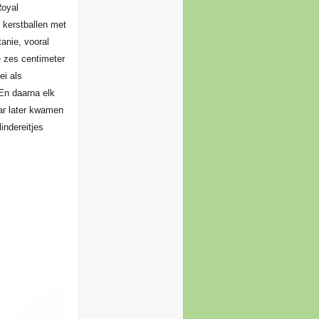
Royal
 kerstballen met
anie, vooral
e zes centimeter
ei als
En daarna elk
ar later kwamen
indereitjes