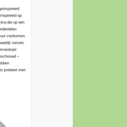
geïnspireerd
eïnspireerd op
nica die op een
onderdelen
tuur voorkomen.
aarlijk servies
ervieskast
beschouwd –
hebben
 is probeert men