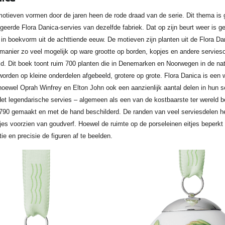
otieven vormen door de jaren heen de rode draad van de serie. Dit thema is 
geerde Flora Danica-servies van dezelfde fabriek. Dat op zijn beurt weer is g
 in boekvorm uit de achttiende eeuw. De motieven zijn planten uit de Flora Da
manier zo veel mogelijk op ware grootte op borden, kopjes en andere servies
d. Dit boek toont ruim 700 planten die in Denemarken en Noorwegen in de na
worden op kleine onderdelen afgebeeld, grotere op grote. Flora Danica is een w
hoewel Oprah Winfrey en Elton John ook een aanzienlijk aantal delen in hun s
et legendarische servies – algemeen als een van de kostbaarste ter wereld 
1790 gemaakt en met de hand beschilderd. De randen van veel serviesdelen 
jes voorzien van goudverf. Hoewel de ruimte op de porseleinen eitjes beperkt
tie en precisie de figuren af te beelden.