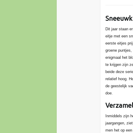
Sneeuwkl
Dit jaar staan e
eitje met een s
eerste eitjes pr
groene puntjes, 
enigmaal het blo
te krijgen zijn 
beide deze seri
relatief hoog. H
de geestelijk v
doe.
Verzamel
Inmiddels zijn 
jaargangen, ziet
men het op een D