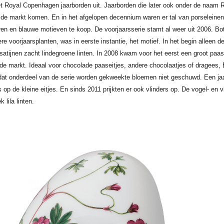
t Royal Copenhagen jaarborden uit. Jaarborden die later ook onder de naam 
e markt komen. En in het afgelopen decennium waren er tal van porseleinen
ren en blauwe motieven te koop. De voorjaarsserie stamt al weer uit 2006. Bot
re voorjaarsplanten, was in eerste instantie, het motief. In het begin alleen d
satijnen zacht lindegroene linten. In 2008 kwam voor het eerst een groot paas
de markt. Ideaal voor chocolade paaseitjes, andere chocolaatjes of dragees, 
 dat onderdeel van de serie worden gekweekte bloemen niet geschuwd. Een ja
 op de kleine eitjes. En sinds 2011 prijkten er ook vlinders op. De vogel- en vl
 lila linten.