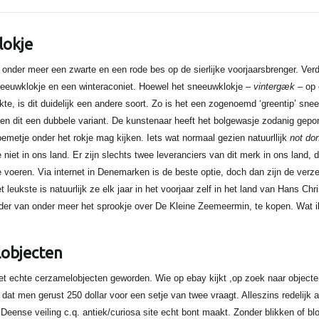
okje
r onder meer een zwarte en een rode bes op de sierlijke voorjaarsbrenger. Verd
neeuwklokje en een winteraconiet. Hoewel het sneeuwklokje –
vintergæk
– op 
ijkte, is dit duidelijk een andere soort. Zo is het een zogenoemd ‘greentip’ sn
en dit een dubbele variant. De kunstenaar heeft het bolgewasje zodanig geport
emetje onder het rokje mag kijken. Iets wat normaal gezien natuurllijk
not do
ze niet in ons land. Er zijn slechts twee leveranciers van dit merk in ons land, 
e voeren. Via internet in Denemarken is de beste optie, doch dan zijn de ver
et leukste is natuurlijk ze elk jaar in het voorjaar zelf in het land van Hans Ch
ader van onder meer het sprookje over De Kleine Zeemeermin, te kopen. Wat i
objecten
het echte cerzamelobjecten geworden. Wie op ebay kijkt ,op zoek naar objecte
 dat men gerust 250 dollar voor een setje van twee vraagt. Alleszins redelijk a
eense veiling c.q. antiek/curiosa site echt bont maakt. Zonder blikken of bloz