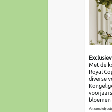
Exclusie
Met de k
Royal Co
diverse v
Kongelige
voorjaar
bloemen e
Verzamelobjecten