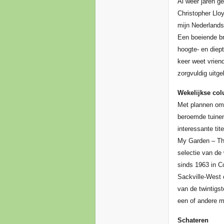
Al weer jaren g
Christopher Llo
mijn Nederlands-
Een boeiende br
hoogte- en diep
keer weet vrien
zorgvuldig uitge
Wekelijkse co
Met plannen om 
beroemde tuinen
interessante tit
My Garden – The
selectie van de
sinds 1963 in C
Sackville-West 
van de twintigs
een of andere m
Schateren