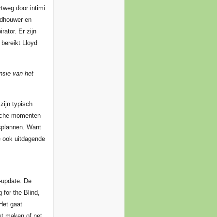
rtweg door intimi
ldhouwer en
rator. Er zijn
 bereikt Lloyd
ensie van het
zijn typisch
rische momenten
gsplannen. Want
e ook uitdagende
-update. De
 for the Blind,
 Het gaat
et maken of net