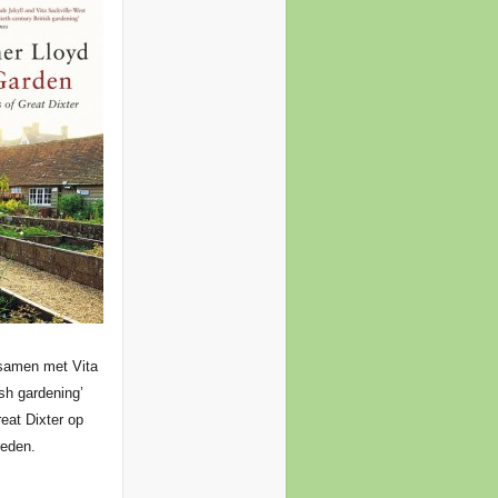
 samen met Vita
sh gardening’
eat Dixter op
reden.