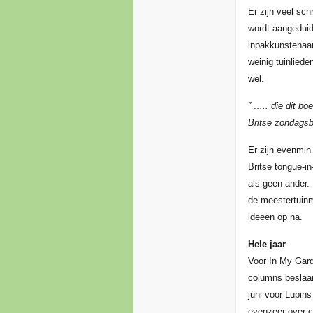
Er zijn veel sch
wordt aangeduid
inpakkunstenaar 
weinig tuinliede
wel.
” ….. die dit bo
Britse zondagsb
Er zijn evenmin
Britse tongue-in
als geen ander. 
de meestertuinma
ideeën op na.
Hele jaar
Voor In My Gard
columns beslaan 
juni voor Lupins
evenzeer over c