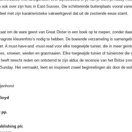
ook over zijn huis in East-Sussex. Die schitterende buitenplaats vooral van
deel met zijn karakteristieke vakwerkgevel dat uit de zestiende eeuw stamt.
taat om de ware geest van Great Dixter in een boek op te roepen, zonder daarv
nagrote kleurenfoto’s nodig te hebben. De boeiende verzameling is samengeb
. A must-have-and -must-read voor elke toegewijde tuinier, die in meer geïnt
jes, snoeien, wieden en grasmaaien. Elke toegewijde tuinier of tuinierster die d
t heeft terecht reden om ontstemd te zijn aldus de recensie van het Britse zo
Sunday. Het vermaakt, leert en inspireert zowel beginnelingen als door de wo
ijenhorst
Lloyd
 pp.
blishing plc