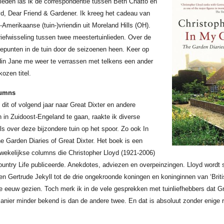
eleden las ik de correspondentie tussen Beth Chatto en
yd, Dear Friend & Gardener. Ik kreeg het cadeau van
Amerikaanse (tuin-)vriendin uit Moreland Hills (OH).
iefwisseling tussen twee meestertuinlieden. Over de
tepunten in de tuin door de seizoenen heen. Keer op
din Jane me weer te verrassen met telkens een ander
kozen titel.
lumns
dit of volgend jaar naar Great Dixter en andere
 in Zuidoost-Engeland te gaan, raakte ik diverse
els over deze bijzondere tuin op het spoor. Zo ook In
 Garden Diaries of Great Dixter. Het boek is een
 wekelijkse columns die Christopher Lloyd (1921-2006)
ountry Life publiceerde. Anekdotes, adviezen en overpeinzingen. Lloyd wordt
en Gertrude Jekyll tot de drie ongekroonde koningen en koninginnen van ‘Briti
te eeuw gezien. Toch merk ik in de vele gesprekken met tuinliefhebbers dat Gr
anier minder bekend is dan de andere twee. En dat is absoluut zonder enige 