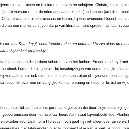
rijvers die over tuinen en tuinieren schreven en schrijven. Christo, zoals hij ko
 (niet te verwarren met de internationaal bekende (landschaps-)architect, bee
Christo) was niet alleen tuinbaas en tuinier, hij was eveneens filosoof en inspi
n die op een manier schrijven dat je van literatuur kunt spreken. En dat niveau
ek niet voor Kerst krijgt, heeft terecht reden om ontstemd te zijn aldus de rec
lad Independent on Sunday.”
 veel groenbazen die je doen schateren van het lachen. En dat kan Lloyd met 
-the-cheek humor die hij gebruikt bij beschrijvingen van soms heerlijke, hila
Hij verhaalt echter ook over allerlei praktische zaken of bijzondere beplantin
n beschikt over een omvangrijke kennis, ervaring en houdt er bij tijd en wijl
en zijn zes tot acht columns per maand gekozen die door Lloyd deels zijn ge
gebeurtenissen door het hele jaar heen. April staat bijvoorbeeld voor Planting
 en oktober voor Death of a Hibiscus. Toch gaat hij niet alleen over tuinieren.
onversaties met tafelgenoten over bijvoorbeeld of je van je werk je hobby mo