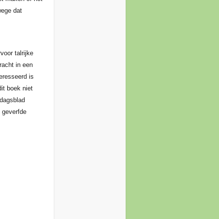
wege dat
oor talrijke
racht in een
eresseerd is
it boek niet
ndagsblad
l geverfde