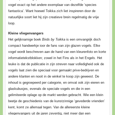
vogel exact op het andere exemplaar van dezelfde ‘species
fantastica’. Want hoewel Toikka zich liet inspireren door de
natuurlijke soort liet hij zijn creatieve brein regelmatig de vrije
loop.
Kleine vliegenvangers
Het gelijknamige boek
Birds by Toikka
is een omvangrijk doch
compact handwerkje ioor de fans van zijn glazen vogels. Elke
vogel wordt beschreven aan de hand van een kleurenfoto en korte
informatietekstblokken; zowel in het Fins als in het Engels. Het
leuke is dat de publicatie in zijn streven naar volledigheid ook de
vogels laat zien die speciaal voor gemaakt prive-bedrijven en
andere klanten en nooit in de winkel te koop zijn geweest. De
inhoud is gegroepeerd per categorie, en omvat ook zijn eieren en
glaskubusjes, evenals de speciale vogels en die in een
gelimiteerde oplage op de markt werden gebracht. Wie een klein
beetje de geschiedenis van de kunstzinnige ‘gevederde vrienden’
kent, komt ze allemaal tegen. Van de allereerste kleine
vliegenvangers uit de jaren zeventig, niet meer dan een