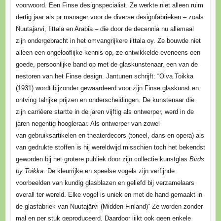
voorwoord. Een Finse designspecialist. Ze werkte niet alleen ruim
dertig jaar als pr manager voor de diverse designfabrieken – zoals
Nuutajarvi, Iittala en Arabia – die door de decennia nu allemaal
zijn ondergebracht in het omvangrijkere iittala oy. Ze bouwde niet
alleen een ongelooflijke kennis op, ze ontwikkelde eveneens een
goede, persoonlijke band op met de glaskunstenaar, een van de
nestoren van het Finse design. Jantunen schrijft: “Oiva Toikka
(1931) wordt bijzonder gewaardeerd voor zijn Finse glaskunst en
ontving talrijke prijzen en onderscheidingen. De kunstenaar die
zijn carrièere startte in de jaren vijftig als ontwerper, werd in de
jaren negentig hoogleraar. Als ontwerper van zowel
van gebruiksartikelen en theaterdecors (toneel, dans en opera) als
van gedrukte stoffen is hij wereldwijd misschien toch het bekendst
geworden bij het grotere publiek door zijn collectie kunstglas
Birds
by Toikka
. De kleurrijke en speelse vogels zijn verfijnde
voorbeelden van kundig glasblazen en geliefd bij verzamelaars
overall ter wereld. Elke vogel is uniek en met de hand gemaakt in
de glasfabriek van Nuutajärvi (Midden-Finland)” Ze worden zonder
mal en per stuk geproduceerd. Daardoor lijkt ook geen enkele