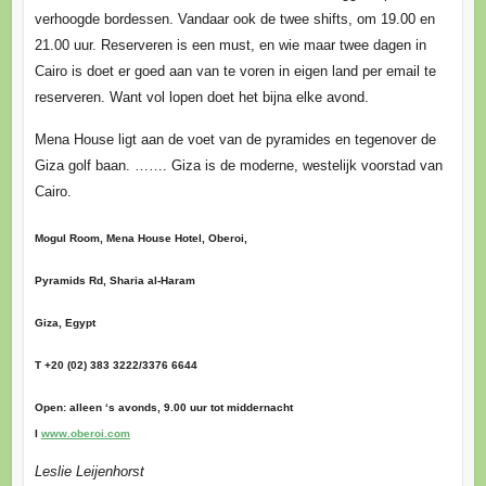
verhoogde bordessen. Vandaar ook de twee shifts, om 19.00 en
21.00 uur. Reserveren is een must, en wie maar twee dagen in
Cairo is doet er goed aan van te voren in eigen land per email te
reserveren. Want vol lopen doet het bijna elke avond.
Mena House ligt aan de voet van de pyramides en tegenover de
Giza golf baan. ……. Giza is de moderne, westelijk voorstad van
Cairo.
Mogul Room, Mena House Hotel, Oberoi,
Pyramids Rd, Sharia al-Haram
Giza, Egypt
T +20 (02) 383 3222/3376 6644
Open: alleen ‘s avonds, 9.00 uur tot middernacht
I
www.oberoi.com
Leslie Leijenhorst