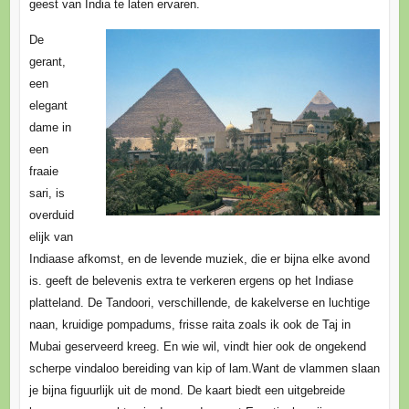
geest van India te laten ervaren.
De
gerant,
een
elegant
dame in
een
fraaie
sari, is
overduid
elijk van
Indiaase afkomst, en de levende muziek, die er bijna elke avond
is. geeft de belevenis extra te verkeren ergens op het Indiase
platteland. De Tandoori, verschillende, de kakelverse en luchtige
naan, kruidige pompadums, frisse raita zoals ik ook de Taj in
Mubai geserveerd kreeg. En wie wil, vindt hier ook de ongekend
scherpe vindaloo bereiding van kip of lam.Want de vlammen slaan
je bijna figuurlijk uit de mond. De kaart biedt een uitgebreide