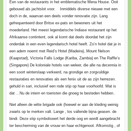
Een van de restaurants in het emblematische Mena House. Ooit
gebouwd als jachtslot voor. Inmiddels diverse nieuwe met een
doch in de, waarvan een deels vonder renovatie zijn. Lang
gefrequenteerd door Britse ex-pats en bewoners uit het
moederland. Het meest legendarische Indiase restaurant op het
Afrikaanse contintent, ook al komt dat deels doordat het zijn
onderdak in een even legendarisch hotel heeft. Zo’n hotel dat je in
een adem noemt met Reid’s Hotel (Madeira), Mount Nelson
(Kaapstad), Victoria Falls Lodge (Kariba, Zambia) en The Raffle’s
(Singapore) De koloniale hotels van weleer, die alle na decennia in
een soort winterslaap verkeerd, na grondige en zorgvuldige
restauraties en renovaties als een fenix uit de as zijn herrezen.
gehuld in sari, inclusief een rode stip op haar voorhoofd. Wat is
dat …Nu de intern en toeristen die gnoeg te besteden hebben..
Niet alleen de witte brigade ook (hoewel er aan de kleding weinig
zwarts op te merken valt. Lange , los vallende bijna geasen. de
bindi. Deze stip symboliseert het derde oog en wordt aangebracht
ter bescherming van de vrouw en haar echtgenoot. Afkomstig , of