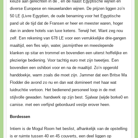
keuze aan gerechten in de , en de naast Egyptische wijnen en
diverse Europese en nieuwelanden wijnen. De prijzen liggen zo’n
50 LE (Livre Egyptien, de oude benaming voor het Egyptische
pand uit de tijd dat de Fransen er heer en meester waren, hoger
dan in andere hotels van luxe ketens. Terwijl het. Want zeg nou
zelf. Een rekening van 678 LE voor een verrukkelijke drie-gangen
maaltijd, een fles wijn, water, jasmijnthee en meeslepende
klanken op sitar en trommel en bovendien een uiterst hoffelijke en
plezierige bediening. Voor tachtig euro met zijn tweetjes. Een
bovendien een oshibori voor en na de maaltijd. Zo’n opgerold
handdoekje, warm zoals die moet zijn. Jammer dat een Britse Ma
Flodder die avond zo nu en dan wat domineert met haar wat
luidruchtie vertoon. Het bedienend personeel loop in de met
stijlvolle gewaden. handwerk op zijn best. Sjalwar (wijde borke0 en
camise. met een verfijnd geborduurd vestje erover heen.
Bordessen
Intiem is de Mogul Room het beslist, afhankelijk van de opstelling
is er ruimte tussen 40 en 45 couverts, een deel liggen op